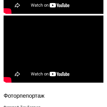
Фоторпепортаж
Фотограф Тим Бертнев